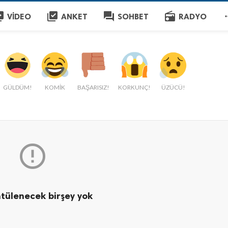
brary
library_add_check
question_answer
radio
VIDEO
ANKET
SOHBET
RADYO
GÜLDÜM!
KOMİK
BAŞARISIZ!
KORKUNÇ!
ÜZÜCÜ!

tülenecek birşey yok