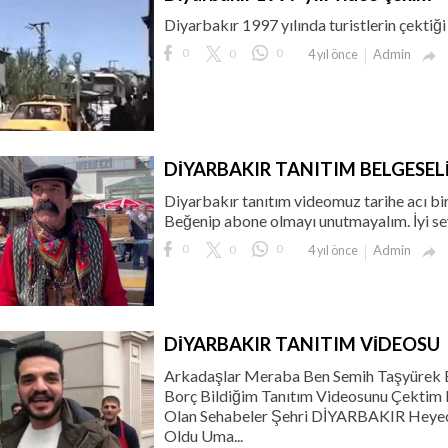
Diyarbakır 1997 yılında turistlerin çektiği
0
0
0
Admin
4 yıl önce

DİYARBAKIR TANITIM BELGESEL
Diyarbakır tanıtım videomuz tarihe acı bir
Beğenip abone olmayı unutmayalım. İyi sey
0
0
0
Admin
4 yıl önce

DİYARBAKIR TANITIM VİDEOSU
Arkadaşlar Meraba Ben Semih Taşyürek
Borç Bildiğim Tanıtım Videosunu Çektim 
Olan Sehabeler Şehri DİYARBAKIR Heyec
Oldu Uma...