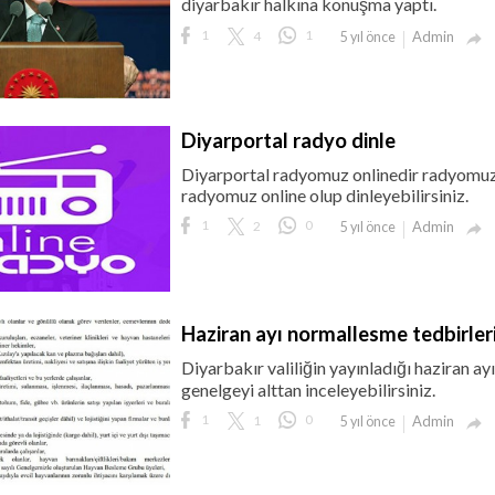
diyarbakır halkına konuşma yaptı.
1
4
1
Admin
5 yıl önce

Diyarportal radyo dinle
Diyarportal radyomuz onlinedir radyomuz 2
radyomuz online olup dinleyebilirsiniz.
1
2
0
Admin
5 yıl önce

Haziran ayı normallesme tedbirler
Diyarbakır valiliğin yayınladığı haziran a
genelgeyi alttan inceleyebilirsiniz.
1
1
0
Admin
5 yıl önce
