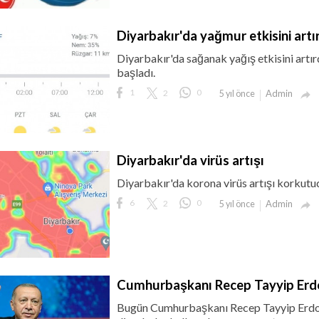
Diyarbakır'da yağmur etkisini artı
Diyarbakır'da sağanak yağış etkisini artı
başladı.
1
2
0
Admin
5 yıl önce

Diyarbakır'da virüs artışı
Diyarbakır'da korona virüs artışı korkutuc
6
2
0
Admin
5 yıl önce

Cumhurbaşkanı Recep Tayyip Erd
Bugün Cumhurbaşkanı Recep Tayyip Erdoğa