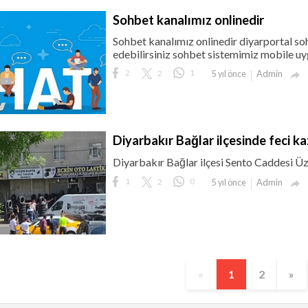
Sohbet kanalımız onlinedir
Sohbet kanalımız onlinedir diyarportal so
edebilirsiniz sohbet sistemimiz mobile uy
2
2
1
Admin
5 yıl önce

Diyarbakır Bağlar ilçesinde feci k
Diyarbakır Bağlar ilçesi Sento Caddesi Üz
1
2
0
Admin
5 yıl önce

«
1
2
»