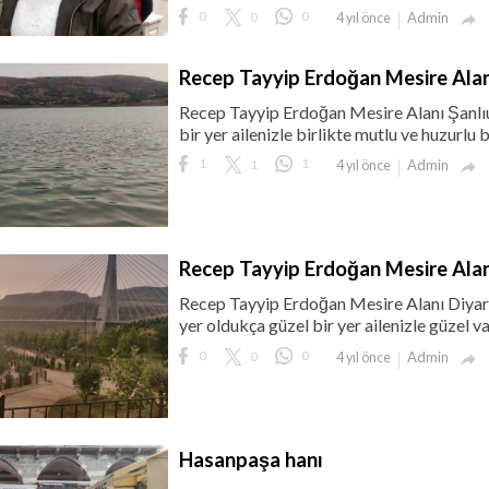
0
0
0
Admin
4 yıl önce

Recep Tayyip Erdoğan Mesire Alan
Recep Tayyip Erdoğan Mesire Alanı Şanlıu
bir yer ailenizle birlikte mutlu ve huzurlu 
1
1
1
Admin
4 yıl önce

Recep Tayyip Erdoğan Mesire Ala
Recep Tayyip Erdoğan Mesire Alanı Diyar
yer oldukça güzel bir yer ailenizle güzel va
0
0
0
Admin
4 yıl önce

Hasanpaşa hanı