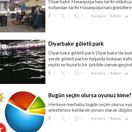
Diyarbakır Hasanpaşa hanı tarihi oldukça 
kullanılan tarihi Hasanpaşa hanı gönüllere 
0
0
0
Admin
4 yıl önce

Diyarbakır göletli park
Diyarbakır göletli park Diyarbakır'da bulu
yerdir göletli parkın başında bulunan kafe 
mutlu ve huzurlu bir şekilde zaman geçirebi
1
1
0
Admin
4 yıl önce

Bugün seçim olursa oyunuz kime?
Herkese merhaba bugün seçim olursa oyunuz
anketimize katılarak yorum olarak düşüncel
1
1
0
Admin
4 yıl önce
