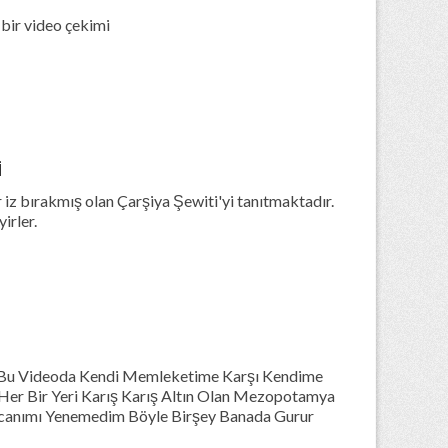
 bir video çekimi
İ
 iz bırakmış olan Çarşiya Şewiti'yi tanıtmaktadır.
irler.
 Bu Videoda Kendi Memleketime Karşı Kendime
Her Bir Yeri Karış Karış Altın Olan Mezopotamya
anımı Yenemedim Böyle Birşey Banada Gurur