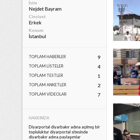
İsim
Nejdet Bayram
Cinsiyet
Erkek
Konum
İstanbul
TOPLAM HABERLER
9
TOPLAM LISTELER
4
TOPLAM TESTLER
1
TOPLAM ANKETLER
2
TOPLAM VIDEOLAR
7
kası
Ofis taşıma
HAKKINDA
r.
Diyarportal diyarbakır adına açılmış bir
topluluktur diyarportal sitesinde
diyarbakır adına paylaşımlar