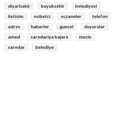
diyarbakir
buyuksehir
belediyesi
iletisim
nobetci
eczaneler
telefon
adres
haberler
guncel
duyurular
amed
saredariya bajare
mezin
saredar
belediye