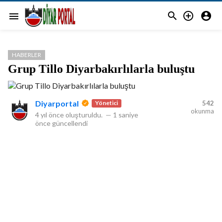



menu
HABERLER
Grup Tillo Diyarbakırlılarla buluştu
Diyarportal
Yönetici
542
okunma
4 yıl önce
oluşturuldu.
—
1 saniye
önce
güncellendi