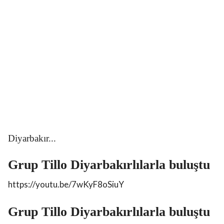
Diyarbakır...
Grup Tillo Diyarbakırlılarla buluştu
kası
Ofis taşıma
https://youtu.be/7wKyF8oSiuY
r.
Grup Tillo Diyarbakırlılarla buluştu